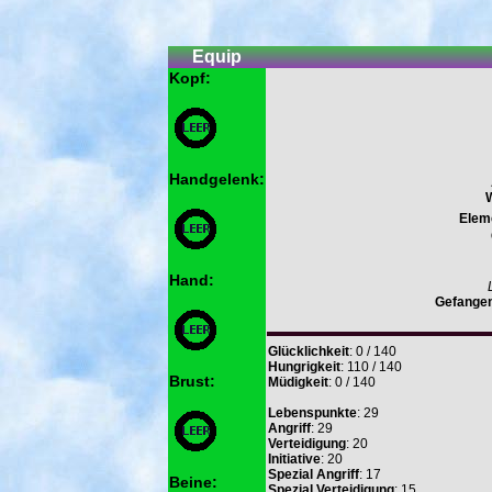
Equip
Kopf:
Handgelenk:
Elem
Hand:
Gefange
Glücklichkeit
: 0 / 140
Hungrigkeit
: 110 / 140
Brust:
Müdigkeit
: 0 / 140
Lebenspunkte
: 29
Angriff
: 29
Verteidigung
: 20
Initiative
: 20
Spezial Angriff
: 17
Beine:
Spezial Verteidigung
: 15